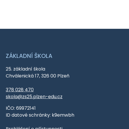
ZÁKLADNÍ ŠKOLA
25. základní škola
Chválenická 17, 326 00 Plzeň
378 028 470
skola@zs25.plzen-edu.cz
IČO: 69972141
ID datové schránky: k9emwbh
Prohlášení o přístupnosti