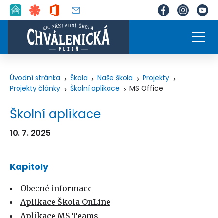
Úvodní stránka
Škola
Naše škola
Projekty
Projekty články
Školní aplikace
MS Office
Školní aplikace
10. 7. 2025
Kapitoly
Obecné informace
Aplikace Škola OnLine
Aplikace MS Teams