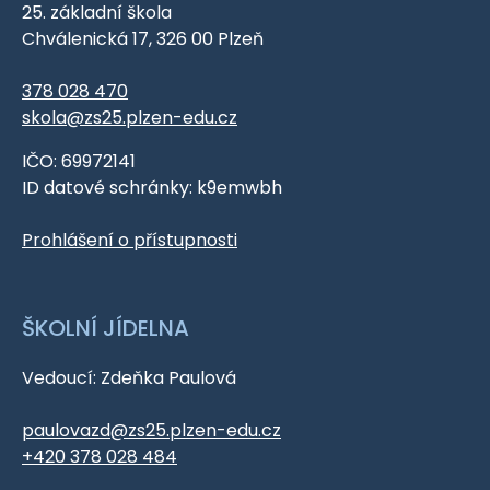
25. základní škola
Chválenická 17, 326 00 Plzeň
378 028 470
skola@zs25.plzen-edu.cz
IČO: 69972141
ID datové schránky: k9emwbh
Prohlášení o přístupnosti
ŠKOLNÍ JÍDELNA
Vedoucí: Zdeňka Paulová
paulovazd@zs25.plzen-edu.cz
+420 378 028 484