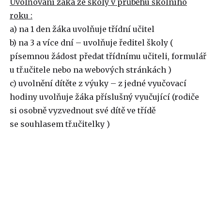
Uvolňování žáka ze školy v průběhu školního
roku :
a) na 1 den žáka uvolňuje třídní učitel
b) na 3 a více dní – uvolňuje ředitel školy (
písemnou žádost předat třídnímu učiteli, formulář
u tř.učitele nebo na webových stránkách )
c) uvolnění dítěte z výuky – z jedné vyučovací
hodiny uvolňuje žáka příslušný vyučující (rodiče
si osobně vyzvednout své dítě ve třídě
se souhlasem tř.učitelky )