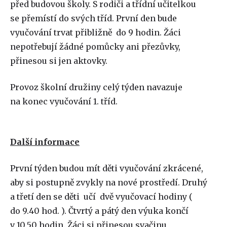
před budovou školy. S rodiči a třídní učitelkou
se přemístí do svých tříd. První den bude
vyučování trvat přibližně do 9 hodin. Žáci
nepotřebují žádné pomůcky ani přezůvky,
přinesou si jen aktovky.
Provoz školní družiny celý týden navazuje
na konec vyučování 1. tříd.
Další informace
První týden budou mít děti vyučování zkrácené,
aby si postupně zvykly na nové prostředí. Druhý
a třetí den se děti učí dvě vyučovací hodiny (
do 9.40 hod. ). Čtvrtý a pátý den výuka končí
v 10,50 hodin. Žáci si přinesou svačinu